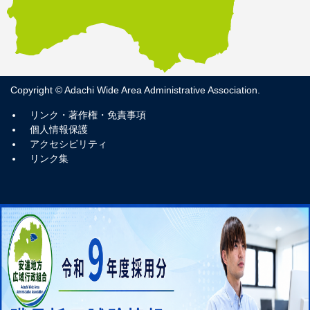
入札公告
入札結果
工事発注見通し
入札制度等
Copyright © Adachi Wide Area Administrative Association.
公募型プロポーザルによる募集
リンク・著作権・免責事項
個人情報保護
アクセシビリティ
申請・届出様式
リンク集
入札関係様式
行政組織機構図
[PDFファイル／153KB]