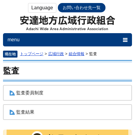
Language
お問い合わせ先一覧
menu
トップページ
>
広域行政
>
組合情報
>
監査
監査
すべて
PDF
ページ（HTML）
ごみの分別
カレンダーでさがす
監査委員制度
広域行政
監査結果
ごみ
し尿