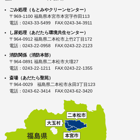
広域概要
ごみ処理（もとみやクリーンセンター）
〒969-1100 福島県本宮市本宮字作田113
安達地方について
電話：0243-33-5499 FAX:0243-34-3911
観光案内
し尿処理（あだたら環境共生センター）
〒964-0912 福島県二本松市上竹2丁目172
電話：0243-22-0958 FAX:0243-22-2123
組合情報
消防関係（消防本部）
〒964-0891 福島県二本松市大壇27
組合について
電話：0243-22-1211 FAX:0243-22-1355
議会
斎場（あだたら聖苑）
〒964-0029 福島県二本松市永田3丁目123
監査
電話：0243-62-3414 FAX:0243-62-3420
減容化事業
例規集
入札情報