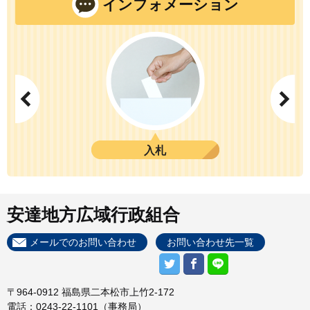
インフォメーション
消防
斎場
お知らせ
入札
組合からのお知らせ
職員採用情報
人事行政情報
安達地方広域行政組合
財政情報
メールでのお問い合わせ
お問い合わせ先一覧
情報公開
個人情報ファイル簿
〒964-0912 福島県二本松市上竹2-172
電話：0243-22-1101（事務局）