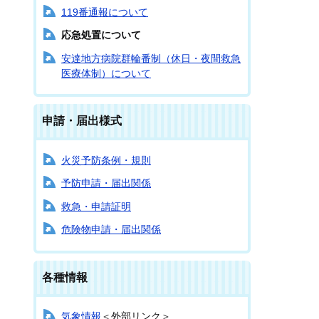
119番通報について
応急処置について
安達地方病院群輪番制（休日・夜間救急
医療体制）について
申請・届出様式
火災予防条例・規則
予防申請・届出関係
救急・申請証明
危険物申請・届出関係
各種情報
気象情報
＜外部リンク＞