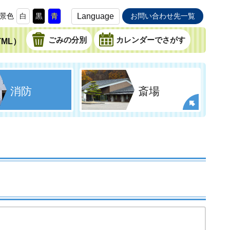
景色
白
黒
青
Language
お問い合わせ先一覧
ごみの分別
カレンダーでさがす
ML）
消防
斎場