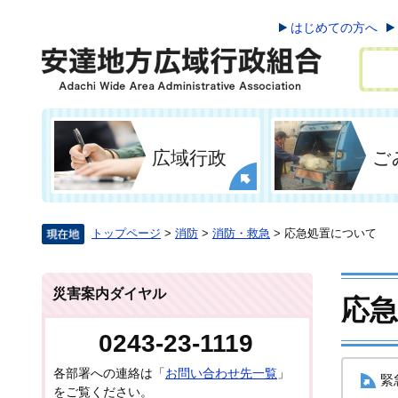
はじめての方へ
広域行政
ご
トップページ
>
消防
>
消防・救急
>
応急処置について
災害案内ダイヤル
応
0243-23-1119
各部署への連絡は「
お問い合わせ先一覧
」
緊
をご覧ください。