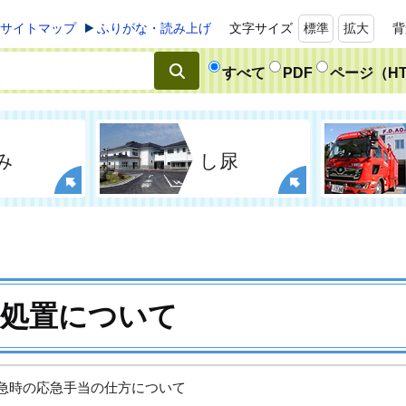
サイトマップ
ふりがな・読み上げ
文字サイズ
標準
拡大
背
すべて
PDF
ページ（HT
み
し尿
急処置について
急時の応急手当の仕方について