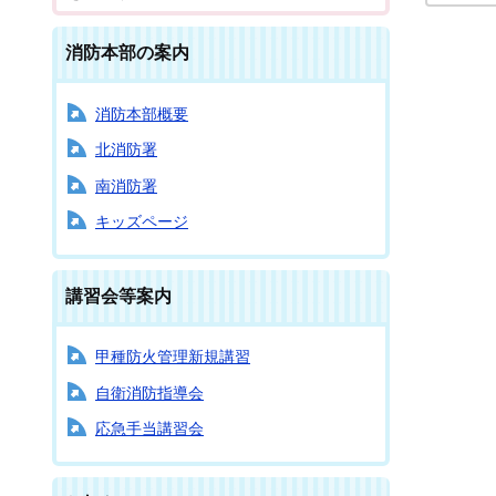
消防本部の案内
消防本部概要
北消防署
南消防署
キッズページ
講習会等案内
甲種防火管理新規講習
自衛消防指導会
応急手当講習会