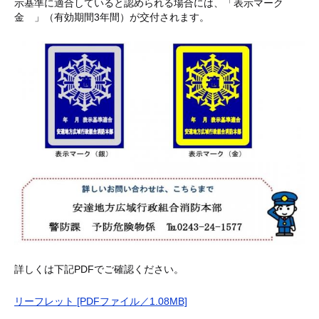
示基準に適合していると認められる場合には、「表示マーク
キッズページ
金 」（有効期間3年間）が交付されます。
講習会等案内
甲種防火管理新規講習
自衛消防指導会
応急手当講習会
お知らせ
消防本部からのお知らせ
事業・イベント
詳しくは下記PDFでご確認ください。
統計・資料
林野火災注意報・警報
リーフレット [PDFファイル／1.08MB]