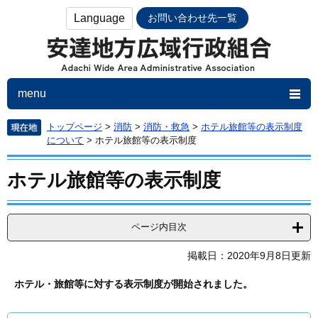
Language
お問い合わせ先一覧
menu
トップページ
>
消防
>
消防・救急
>
ホテル旅館等の表示制度
について
>
ホテル旅館等の表示制度
すべて
PDF
ページ（HTML）
ホテル旅館等の表示制度
ごみの分別
カレンダーでさがす
ページ内目次
広域行政
掲載日：2020年9月8日更新
ごみ
ホテル・旅館等に対する表示制度が開始されました。
し尿