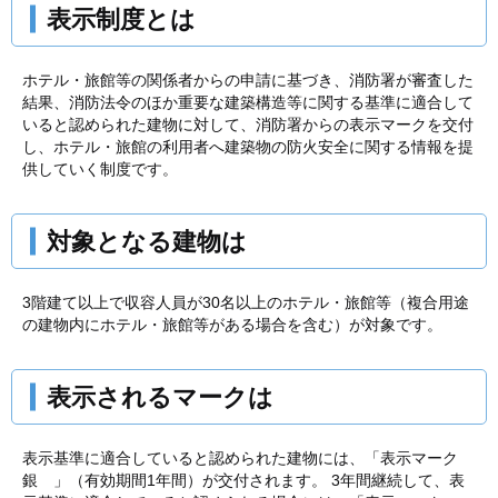
表示制度とは
消防
ホテル・旅館等の関係者からの申請に基づき、消防署が審査した
結果、消防法令のほか重要な建築構造等に関する基準に適合して
斎場
いると認められた建物に対して、消防署からの表示マークを交付
し、ホテル・旅館の利用者へ建築物の防火安全に関する情報を提
供していく制度です。
災害案内ダイヤル
対象となる建物は
0243-23-1119
各部署への連絡は「
お問い合わせ先一覧
」をご覧ください。
3階建て以上で収容人員が30名以上のホテル・旅館等（複合用途
の建物内にホテル・旅館等がある場合を含む）が対象です。
消防本部の案内
表示されるマークは
消防本部概要
北消防署
表示基準に適合していると認められた建物には、「表示マーク
南消防署
銀 」（有効期間1年間）が交付されます。 3年間継続して、表