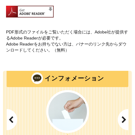
火災予防条例・規則
予防申請・届出関係
救急・申請証明
PDF形式のファイルをご覧いただく場合には、Adobe社が提供す
危険物申請・届出関係
るAdobe Readerが必要です。
Adobe Readerをお持ちでない方は、バナーのリンク先からダウ
ンロードしてください。（無料）
各種情報
気象情報
＜外部リンク＞
インフォメーション
福島県病院情報
＜外部リンク＞
福島県火山情報
＜外部リンク＞
福島県河川情報
＜外部リンク＞
消防年報
[PDFファイル／3.2MB]