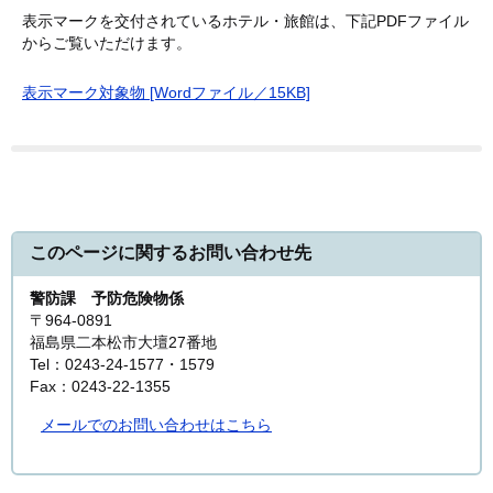
表示マークを交付されているホテル・旅館は、下記PDFファイル
からご覧いただけます。
消防・救急
表示マーク対象物 [Wordファイル／15KB]
火災予防
ホテル旅館等の表示制度について
重大な消防法令違反対象物の公表（公表制度）について
住宅用火災警報器について
救急
このページに関するお問い合わせ先
119番通報について
警防課
予防危険物係
応急処置について
〒964-0891
福島県二本松市大壇27番地
安達地方病院群輪番制（休日・夜間救急医療体制）につい
Tel：0243-24-1577・1579
て
Fax：0243-22-1355
メールでのお問い合わせはこちら
申請・届出様式